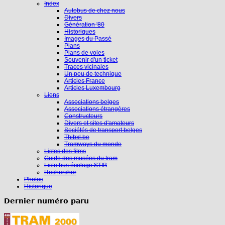
Index
Autobus de chez nous
Divers
Génération '80
Historiques
Images du Passé
Plans
Plans de voies
Souvenir d'un ticket
Traces vicinales
Un peu de technique
Articles France
Articles Luxembourg
Liens
Associations belges
Associations étrangères
Constructeurs
Divers et sites d'amateurs
Sociétés de transport belges
Thibxl.be
Tramways du monde
Listes des films
Guide des musées du tram
Liste bus écolage STIB
Rechercher
Photos
Historique
Dernier numéro paru