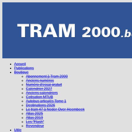
Accueil
Publications
Boutique
Abonnement à Tram 2000
Anciens numéros
Numéro d'essai gratuit
Calendrier 2027
Anciens calendriers
Cotisation MTUB
Autobus articulés Tome 1
Destinations 2026
Le tram 47 à Neder-Over-Heembeek
Atlas 2025
Atlas 2019
Les "Flash"
Revendeur
Utile