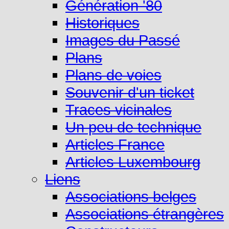
Génération '80
Historiques
Images du Passé
Plans
Plans de voies
Souvenir d'un ticket
Traces vicinales
Un peu de technique
Articles France
Articles Luxembourg
Liens
Associations belges
Associations étrangères