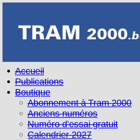
Accueil
Publications
Boutique
Abonnement à Tram 2000
Anciens numéros
Numéro d'essai gratuit
Calendrier 2027