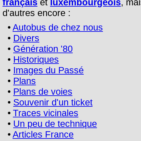
français
et
luxembourgeois
, mai
d'autres encore :
•
Autobus de chez nous
•
Divers
•
Génération '80
•
Historiques
•
Images du Passé
•
Plans
•
Plans de voies
•
Souvenir d'un ticket
•
Traces vicinales
•
Un peu de technique
•
Articles France