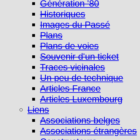
Génération '80
Historiques
Images du Passé
Plans
Plans de voies
Souvenir d'un ticket
Traces vicinales
Un peu de technique
Articles France
Articles Luxembourg
Liens
Associations belges
Associations étrangères