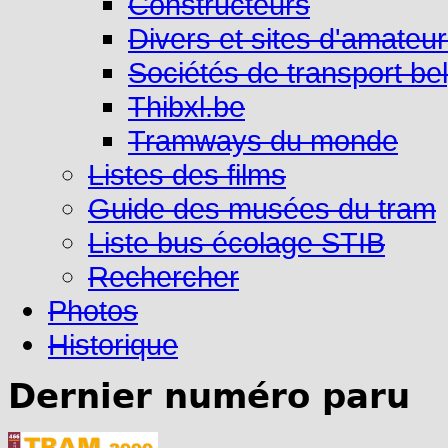
Constructeurs
Divers et sites d'amateu
Sociétés de transport be
Thibxl.be
Tramways du monde
Listes des films
Guide des musées du tram
Liste bus écolage STIB
Rechercher
Photos
Historique
Dernier numéro paru