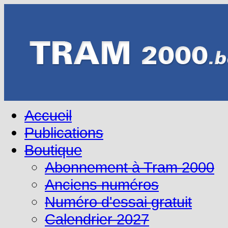
Accueil
Publications
Boutique
Abonnement à Tram 2000
Anciens numéros
Numéro d'essai gratuit
Calendrier 2027