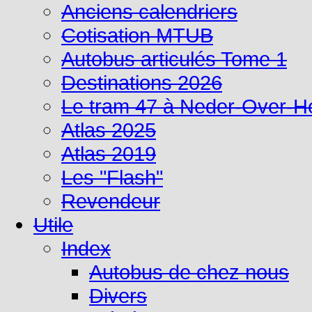
Anciens calendriers
Cotisation MTUB
Autobus articulés Tome 1
Destinations 2026
Le tram 47 à Neder-Over-
Atlas 2025
Atlas 2019
Les "Flash"
Revendeur
Utile
Index
Autobus de chez nous
Divers