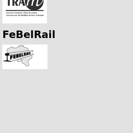
FeBelRail