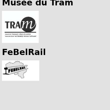
Musée du Tram
FeBelRail