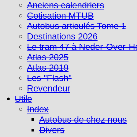
Anciens calendriers
Cotisation MTUB
Autobus articulés Tome 1
Destinations 2026
Le tram 47 à Neder-Over-
Atlas 2025
Atlas 2019
Les "Flash"
Revendeur
Utile
Index
Autobus de chez nous
Divers