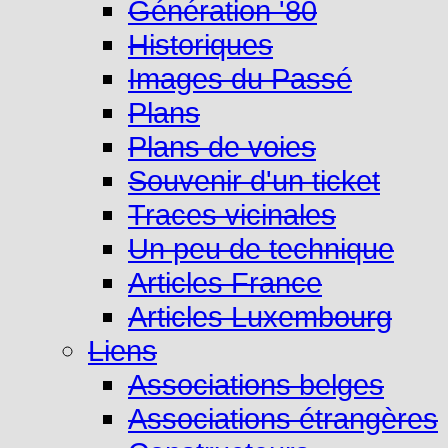
Génération '80
Historiques
Images du Passé
Plans
Plans de voies
Souvenir d'un ticket
Traces vicinales
Un peu de technique
Articles France
Articles Luxembourg
Liens
Associations belges
Associations étrangères