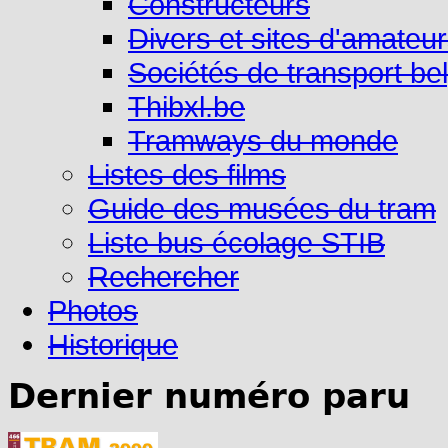
Constructeurs
Divers et sites d'amateu
Sociétés de transport be
Thibxl.be
Tramways du monde
Listes des films
Guide des musées du tram
Liste bus écolage STIB
Rechercher
Photos
Historique
Dernier numéro paru