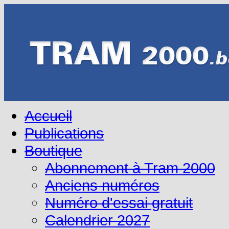
Accueil
Publications
Boutique
Abonnement à Tram 2000
Anciens numéros
Numéro d'essai gratuit
Calendrier 2027