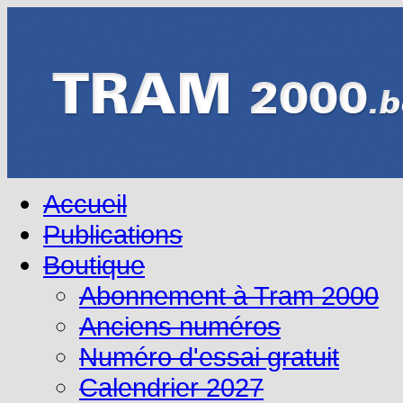
Accueil
Publications
Boutique
Abonnement à Tram 2000
Anciens numéros
Numéro d'essai gratuit
Calendrier 2027