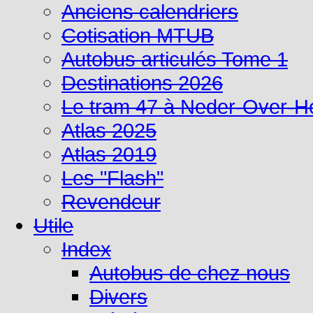
Anciens calendriers
Cotisation MTUB
Autobus articulés Tome 1
Destinations 2026
Le tram 47 à Neder-Over-
Atlas 2025
Atlas 2019
Les "Flash"
Revendeur
Utile
Index
Autobus de chez nous
Divers