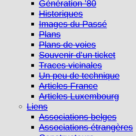
Génération '80
Historiques
Images du Passé
Plans
Plans de voies
Souvenir d'un ticket
Traces vicinales
Un peu de technique
Articles France
Articles Luxembourg
Liens
Associations belges
Associations étrangères