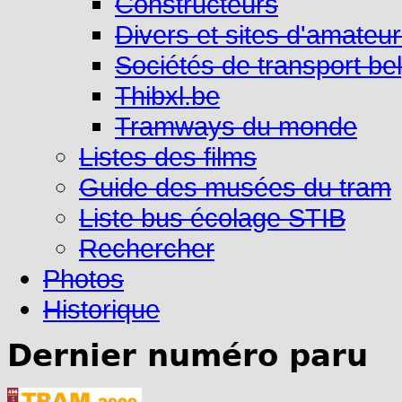
Constructeurs
Divers et sites d'amateu
Sociétés de transport be
Thibxl.be
Tramways du monde
Listes des films
Guide des musées du tram
Liste bus écolage STIB
Rechercher
Photos
Historique
Dernier numéro paru