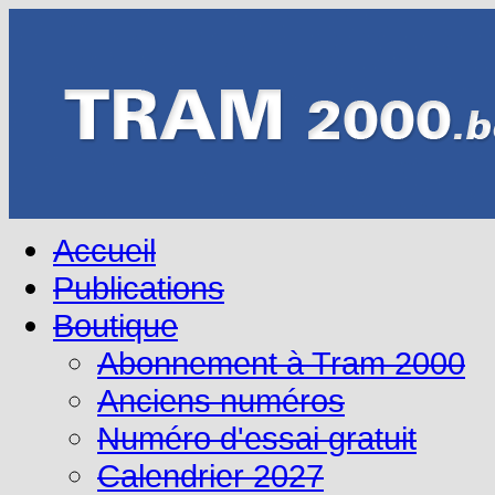
Accueil
Publications
Boutique
Abonnement à Tram 2000
Anciens numéros
Numéro d'essai gratuit
Calendrier 2027