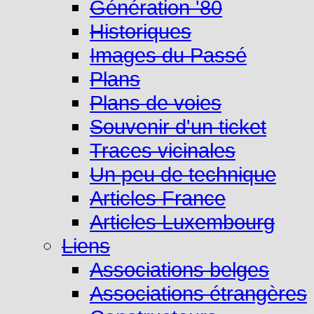
Génération '80
Historiques
Images du Passé
Plans
Plans de voies
Souvenir d'un ticket
Traces vicinales
Un peu de technique
Articles France
Articles Luxembourg
Liens
Associations belges
Associations étrangères