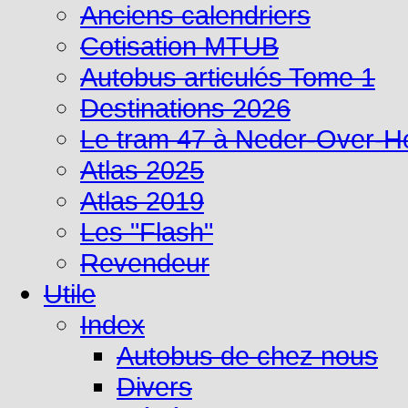
Anciens calendriers
Cotisation MTUB
Autobus articulés Tome 1
Destinations 2026
Le tram 47 à Neder-Over-
Atlas 2025
Atlas 2019
Les "Flash"
Revendeur
Utile
Index
Autobus de chez nous
Divers