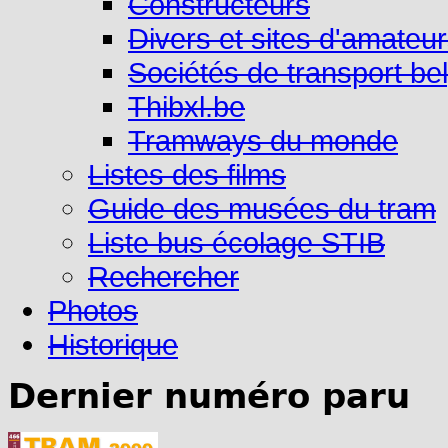
Constructeurs
Divers et sites d'amateu
Sociétés de transport be
Thibxl.be
Tramways du monde
Listes des films
Guide des musées du tram
Liste bus écolage STIB
Rechercher
Photos
Historique
Dernier numéro paru