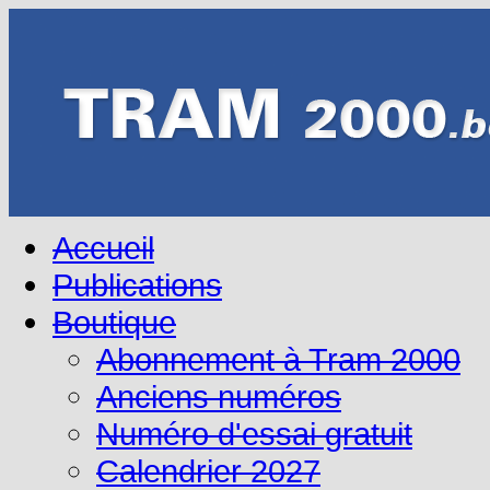
Accueil
Publications
Boutique
Abonnement à Tram 2000
Anciens numéros
Numéro d'essai gratuit
Calendrier 2027