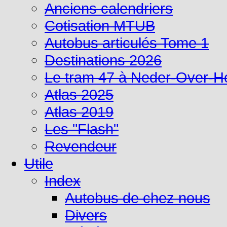
Anciens calendriers
Cotisation MTUB
Autobus articulés Tome 1
Destinations 2026
Le tram 47 à Neder-Over-
Atlas 2025
Atlas 2019
Les "Flash"
Revendeur
Utile
Index
Autobus de chez nous
Divers