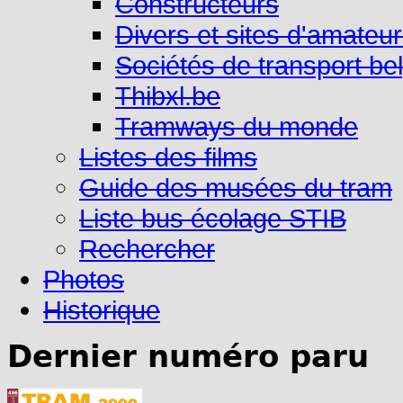
Constructeurs
Divers et sites d'amateu
Sociétés de transport be
Thibxl.be
Tramways du monde
Listes des films
Guide des musées du tram
Liste bus écolage STIB
Rechercher
Photos
Historique
Dernier numéro paru