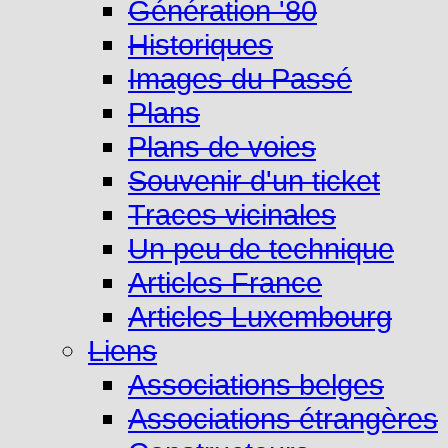
Génération '80
Historiques
Images du Passé
Plans
Plans de voies
Souvenir d'un ticket
Traces vicinales
Un peu de technique
Articles France
Articles Luxembourg
Liens
Associations belges
Associations étrangères