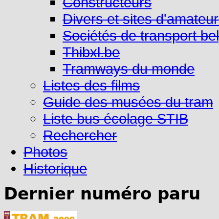
Constructeurs
Divers et sites d'amateu
Sociétés de transport be
Thibxl.be
Tramways du monde
Listes des films
Guide des musées du tram
Liste bus écolage STIB
Rechercher
Photos
Historique
Dernier numéro paru