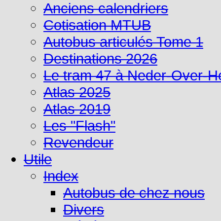
Anciens calendriers
Cotisation MTUB
Autobus articulés Tome 1
Destinations 2026
Le tram 47 à Neder-Over-
Atlas 2025
Atlas 2019
Les "Flash"
Revendeur
Utile
Index
Autobus de chez nous
Divers