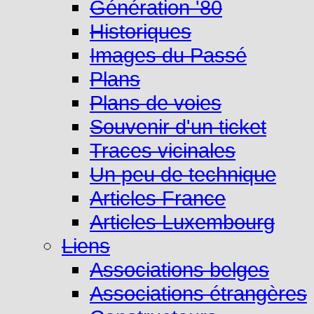
Génération '80
Historiques
Images du Passé
Plans
Plans de voies
Souvenir d'un ticket
Traces vicinales
Un peu de technique
Articles France
Articles Luxembourg
Liens
Associations belges
Associations étrangères