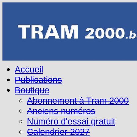
Accueil
Publications
Boutique
Abonnement à Tram 2000
Anciens numéros
Numéro d'essai gratuit
Calendrier 2027